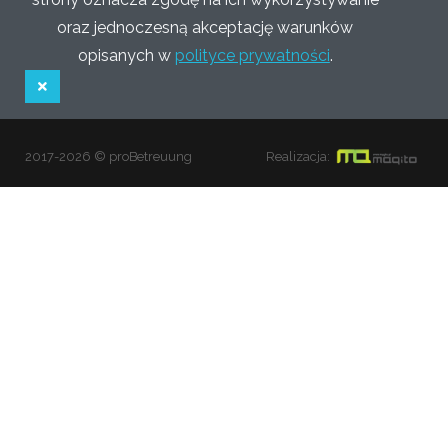
oraz jednoczesną akceptację warunków
opisanych w
polityce prywatności
.
2017-2026 © proBetreuung
Realizacja: