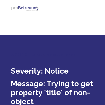
magito@magito.pl
"/>
A PHP Error was encountered
Severity: Notice
Message: Trying to get
property 'title' of non-
object